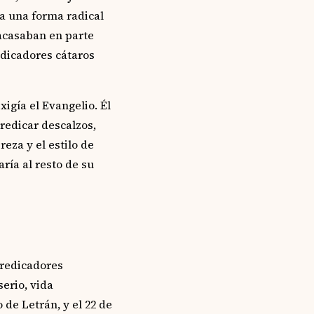
a una forma radical
acasaban en parte
edicadores cátaros
igía el Evangelio. Él
redicar descalzos,
eza y el estilo de
ría al resto de su
predicadores
serio, vida
 de Letrán, y el 22 de