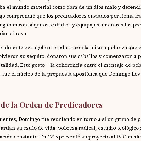
ba el mundo material como obra de un dios malo y defendí
go comprendió que los predicadores enviados por Roma fr
legaban con séquitos, caballos y equipajes, mientras los pr
ían al raso.
icalmente evangélica: predicar con la misma pobreza que ex
solvieron su séquito, donaron sus caballos y comenzaron a p
talidad. Este gesto —la coherencia entre el mensaje de pobr
 fue el núcleo de la propuesta apostólica que Domingo lleva
de la Orden de Predicadores
uientes, Domingo fue reuniendo en torno a sí un grupo de 
rtían su estilo de vida: pobreza radical, estudio teológico 
ción constante. En 1215 presentó su proyecto al IV Concilio