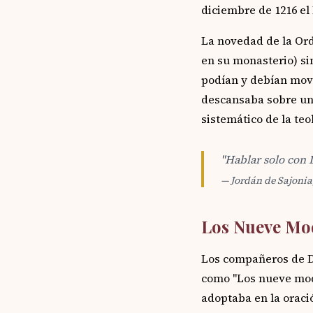
diciembre de 1216 el
La novedad de la Ord
en su monasterio) si
podían y debían move
descansaba sobre una
sistemático de la te
"Hablar solo con 
— Jordán de Sajonia
Los Nueve Mo
Los compañeros de Do
como "Los nueve mod
adoptaba en la oració