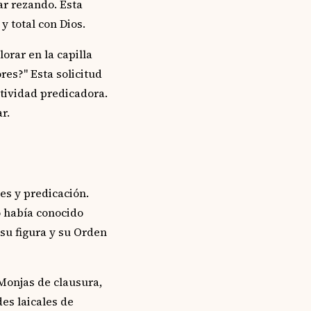
ar rezando. Esta
y total con Dios.
orar en la capilla
es?" Esta solicitud
ctividad predicadora.
r.
es y predicación.
o había conocido
su figura y su Orden
 Monjas de clausura,
des laicales de