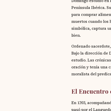
Domingo estudió en P
Península Ibérica. S
para comprar alimen
muertos cuando los h
simbólica, captura un
bien.
Ordenado sacerdote, 
Bajo la dirección de
estudio. Las crónica
oración y tenía una c
moralista del predic
El Encuentro 
En 1203, acompañando
pasó por el Languedo