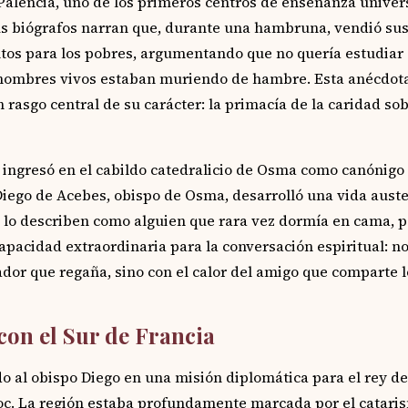
alencia, uno de los primeros centros de enseñanza univers
us biógrafos narran que, durante una hambruna, vendió sus
tos para los pobres, argumentando que no quería estudiar
ombres vivos estaban muriendo de hambre. Esta anécdota, 
 rasgo central de su carácter: la primacía de la caridad so
ingresó en el cabildo catedralicio de Osma como canónigo 
 Diego de Acebes, obispo de Osma, desarrolló una vida auste
s lo describen como alguien que rara vez dormía en cama, 
apacidad extraordinaria para la conversación espiritual: no
ador que regaña, sino con el calor del amigo que comparte 
con el Sur de Francia
 al obispo Diego en una misión diplomática para el rey de
c. La región estaba profundamente marcada por el cataris